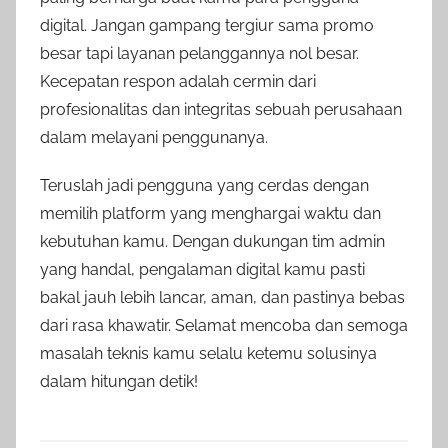
digital. Jangan gampang tergiur sama promo
besar tapi layanan pelanggannya nol besar.
Kecepatan respon adalah cermin dari
profesionalitas dan integritas sebuah perusahaan
dalam melayani penggunanya.
Teruslah jadi pengguna yang cerdas dengan
memilih platform yang menghargai waktu dan
kebutuhan kamu. Dengan dukungan tim admin
yang handal, pengalaman digital kamu pasti
bakal jauh lebih lancar, aman, dan pastinya bebas
dari rasa khawatir. Selamat mencoba dan semoga
masalah teknis kamu selalu ketemu solusinya
dalam hitungan detik!