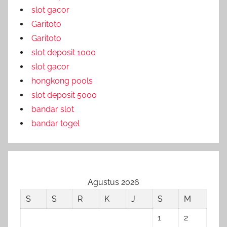
slot gacor
Garitoto
Garitoto
slot deposit 1000
slot gacor
hongkong pools
slot deposit 5000
bandar slot
bandar togel
Agustus 2026
S
S
R
K
J
S
M
1
2