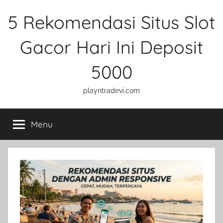
Skip
5 Rekomendasi Situs Slot
to
content
Gacor Hari Ini Deposit
5000
playntradevi.com
Menu