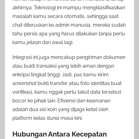
akhirnya. Teknologi ini mampu mengklasifikasikan
masalah kamu secara otomatis, sehingga saat
chat diteruskan ke admin manusia, mereka sudah
tahu persis apa yang harus dilakukan tanpa perlu
kamu jelasin dari awal lagi.
Integrasi ini juga mencakup pengiriman dokumen
atau bukti transaksi yang lebih aman dengan
enkripsi tingkat tinggi. Jadi, pas kamu kirim
screenshot
bukti transfer atau foto identitas buat
verifikasi, kamu nggak perlu takut data tersebut
bocor ke pihak lain. Efisiensi dan keamanan
adalah dua sisi koin yang dijaga ketat oleh
platform kelas dunia masa kini.
Hubungan Antara Kecepatan