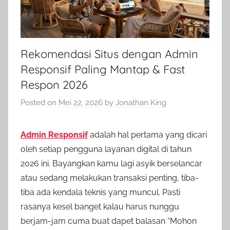
Rekomendasi Situs dengan Admin
Responsif Paling Mantap & Fast
Respon 2026
Posted on
Mei 22, 2026
by
Jonathan King
Admin Responsif
adalah hal pertama yang dicari
oleh setiap pengguna layanan digital di tahun
2026 ini. Bayangkan kamu lagi asyik berselancar
atau sedang melakukan transaksi penting, tiba-
tiba ada kendala teknis yang muncul. Pasti
rasanya kesel banget kalau harus nunggu
berjam-jam cuma buat dapet balasan “Mohon