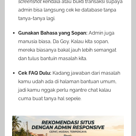
screenshot
kendala atau bukti transaksi supaya
admin bisa langsung cek ke database tanpa
tanya-tanya lagi.
Gunakan Bahasa yang Sopan:
Admin juga
manusia biasa, Da Goy. Kalau kita sopan,
mereka biasanya bakal jauh lebih semangat
dan tulus bantuin masalah kita.
Cek FAQ Dulu:
Kadang jawaban dari masalah
kamu udah ada di halaman bantuan umum,
jadi kamu nggak perlu ngantre chat kalau
cuma buat tanya hal sepele.