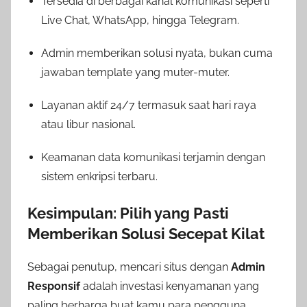
Tersedia di berbagai kanal komunikasi seperti
Live Chat, WhatsApp, hingga Telegram.
Admin memberikan solusi nyata, bukan cuma
jawaban template yang muter-muter.
Layanan aktif 24/7 termasuk saat hari raya
atau libur nasional.
Keamanan data komunikasi terjamin dengan
sistem enkripsi terbaru.
Kesimpulan: Pilih yang Pasti
Memberikan Solusi Secepat Kilat
Sebagai penutup, mencari situs dengan
Admin
Responsif
adalah investasi kenyamanan yang
paling berharga buat kamu para pengguna