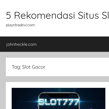
Skip
to
5 Rekomendasi Situs Sl
content
playntradevi.com
johnheckle.com
Tag:
Slot Gacor