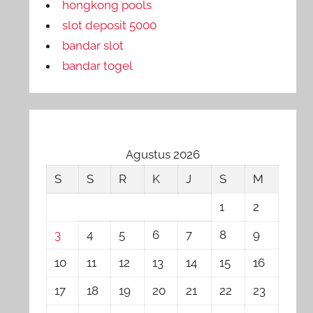
hongkong pools
slot deposit 5000
bandar slot
bandar togel
Agustus 2026
S
S
R
K
J
S
M
1
2
3
4
5
6
7
8
9
10
11
12
13
14
15
16
17
18
19
20
21
22
23