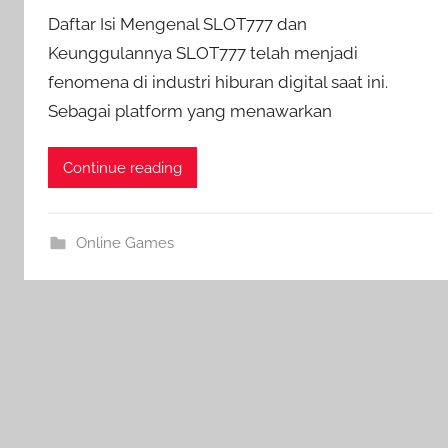
Daftar Isi Mengenal SLOT777 dan
Keunggulannya SLOT777 telah menjadi
fenomena di industri hiburan digital saat ini.
Sebagai platform yang menawarkan
Continue reading
Online Games